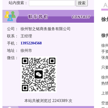
站内搜索：
徐
公司：
徐州智之铭商务服务有限公司
徐
联系：
王经理
手机：
13952204568
徐
地址：
徐州市
手
张
微信：
只
徐
热
上
本站共被浏览过 2243389 次
空