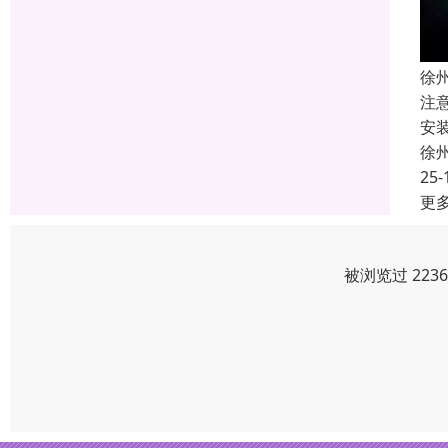
徐
注
安
徐
25-
更
被浏览过 223