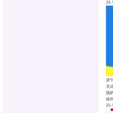
25-
济
无
脱
徐
25-