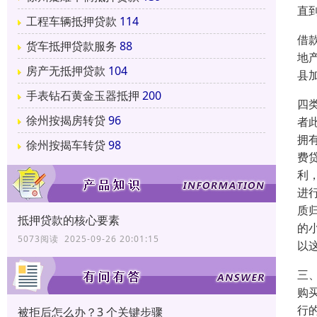
直
工程车辆抵押贷款
114
借
货车抵押贷款服务
88
地
房产无抵押贷款
104
县
手表钻石黄金玉器抵押
200
四
徐州按揭房转贷
96
者
拥
徐州按揭车转贷
98
费
利
进
质
抵押贷款的核心要素
的
5073阅读 2025-09-26 20:01:15
以
三
购
行
被拒后怎么办？3 个关键步骤