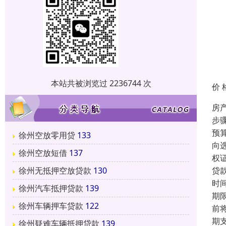
本站共被浏览过 2236744 次
价 
房
步
预
徐州空放零用贷
133
向
徐州空放短借
137
权
贷
徐州无抵押空放贷款
130
时
徐州汽车抵押贷款
139
期
徐州车辆押车贷款
122
前
期
徐州疑难车辆抵押贷款
139