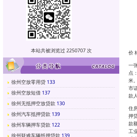
本站共被浏览过 2250707 次
价 
一
点
米
徐州空放零用贷
133
市
徐州空放短借
137
款
徐州无抵押空放贷款
130
住
徐州汽车抵押贷款
139
押
款
徐州车辆押车贷款
122
工
徐州疑难车辆抵押贷款
139