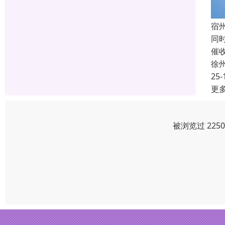
宿
同
催
徐
25-
更
被浏览过 225