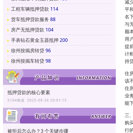
减
工程车辆抵押贷款
114
平
名
货车抵押贷款服务
88
与
房产无抵押贷款
104
额
用
手表钻石黄金玉器抵押
200
提
徐州按揭房转贷
96
计
徐州按揭车转贷
98
持
住
该
住
抵押贷款的核心要素
业
5104阅读 2025-09-26 20:01:15
能
三
购
行
被拒后怎么办？3 个关键步骤