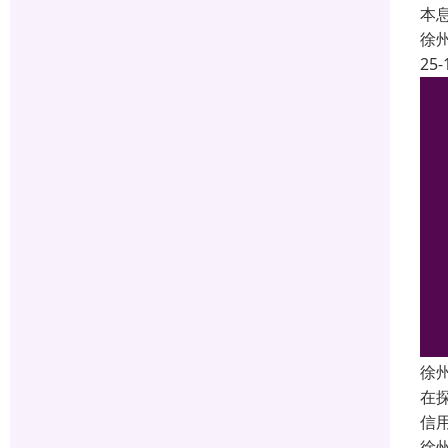
本息
徐
25-
徐
在
信
徐