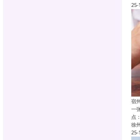
25-
宿
一
点
徐
25-