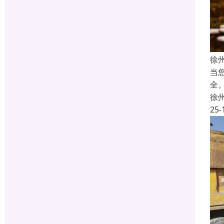
徐
当
全
徐
25-