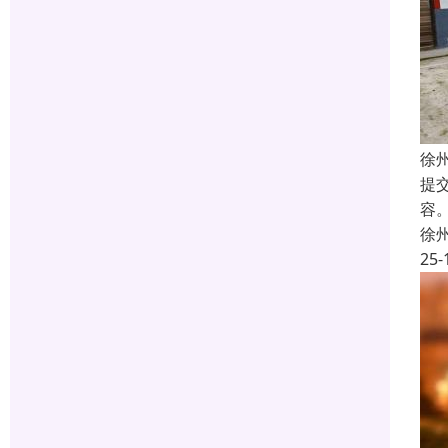
徐
提
容
徐
25-