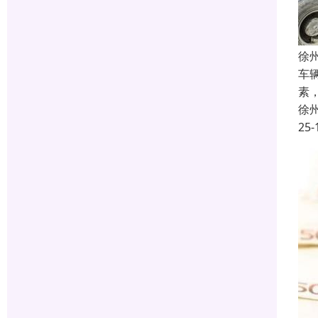
徐
车
素
徐
25-