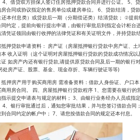
。 4、借贷双方担保人签订住房抵押贷款合同并进行公证。 5
购房合同或协议指定的售房单位或建房单位。 6、贷款结清，贷
性还本付息类）或贷款后一期（分期偿还类）结清贷款； ②提
合同约定，提前向银行提出申请，由银行审批后到指定会计柜台
结清凭证领回由银行收押的法律凭证和有关证明文件，并持贷款
房抵押贷款申请资料： 房产证（房屋抵押银行贷款中房产证、土
口本 收入证明（这个证明对房屋抵押银行贷款的贷款成功情况以
生证 如房产内还有银行贷款,请提供原贷款合同及后一期的银行对
如另处房产证、股票、基金、现金存折、车辆行驶证等等)
、抵押房产用于购买商用房 需准备资料：借款人身份证、户口
买商用房合同。 四、房屋抵押银行贷款程序 1、您需要在银行的
的指示提交申请表与规定的材料； 3、由银行业务经办人员或指
； 4、银行审批通过后，通知您审批结果，并与您签订借款合同；
拨到合同约定的帐户中； 7、请您按借款合同的规定还本付息。