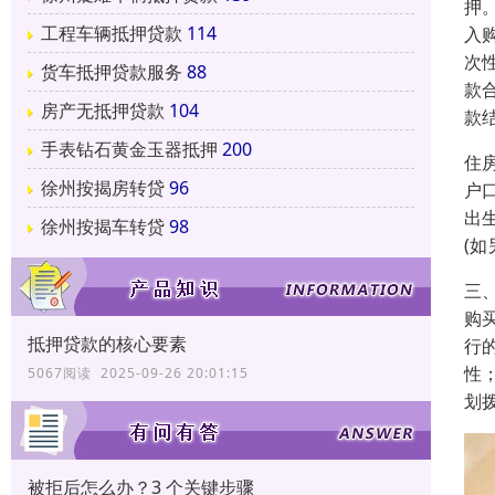
押
工程车辆抵押贷款
114
入
次
货车抵押贷款服务
88
款
房产无抵押贷款
104
款
手表钻石黄金玉器抵押
200
住
徐州按揭房转贷
96
户
出
徐州按揭车转贷
98
(
三
购
抵押贷款的核心要素
行
性
5067阅读 2025-09-26 20:01:15
划
被拒后怎么办？3 个关键步骤