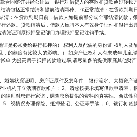
、贷款合同签订并经公证后，银行对借贷人的存款和贷款通过转帐
款结清包括正常结清和提前结清两种。 ①正常结清：在贷款到期
前结清：在贷款到期日前，借款人如提前部分或全部结清贷款，
进行还款。贷款结清后，借款人应持本人有效身份证件和银行出
结清凭证到原抵押登记部门办理抵押登记注销手续。
地证是必须要给银行抵押的） 权利人及配偶的身份证 权利人及
及，的额度有比较大的影响。） 如房产证权利人有未成年儿童,
帐单 为提高房子抵押贷款通过率,请尽量多的提供家庭其他财产
本、婚姻状况证明、房产证原件及复印件、银行流水、大额资产
营业机构开立活期存款帐户； 2、请您按要求填写借款申请表，
定的律师对您进行家访，调查您所提供的资料的真实性、合法性
 5、视情况办理保险、抵押登记、公证等手续； 6、银行将贷