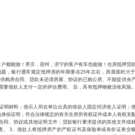
客户都能做！枣庄，宿州，济宁的客户有车也能做！住房抵押贷
题，银行通常规定抵押房的年限要在25年左右，房屋面积大于
提供购房合同、贷款未还清房屋、协议的已购公房、不能提供央
需要借款人支付一定的评估费用。 后，具有抵押物被没收风险
。
列证明材料：借示人所在单位出具的借款人固定经济收入证明；
的身份证明；符合法律规定的有关住房所有权证件或本人有权支
合同、协议或其他证明文件；贷款银行要求提供的其他文件或
查。 3、借款人将抵押房产的产权证书及保险单或有价证券交