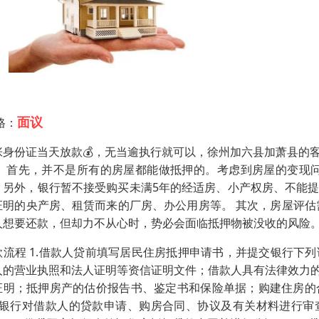
面议
格：
张身份证当天放款💰，无当逾执行就可以，徐州加六县加萧县的
： 首先，并不是所有的房屋都能做抵押的。考虑到房屋的变现问
。另外，银行暂不接受购买未满5年的经适房、小产权房、不能
证明的央产房、租赁而来的厂房、办公用房等。 其次，房屋评估
人想要还款，但却力不从心时，势必会面临抵押物被没收的风险
款流程 1.借款人贷前填写居民住房抵押申请书，并提交银行下
人的营业执照和法人证明等资信证明文件；借款人具有法律效力
证明；抵押房产的估价报告书、鉴定书和保险单据；购建住房的
、银行对借款人的贷款申请、购房合同、协议及有关材料进行审