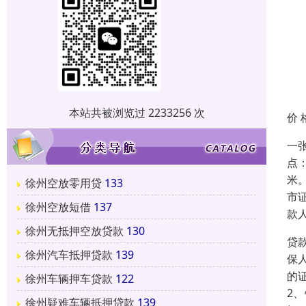
本站共被浏览过 2233256 次
价 
一
点
米
徐州空放零用贷
133
市
徐州空放短借
137
款
徐州无抵押空放贷款
130
贷
徐州汽车抵押贷款
139
保
的
徐州车辆押车贷款
122
2
徐州疑难车辆抵押贷款
139