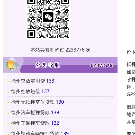
本站共被浏览过 2233776 次
价 
抵
如
收
徐州空放零用贷
133
押
徐州空放短借
137
G
徐州无抵押空放贷款
130
借
徐州汽车抵押贷款
139
地
县
徐州车辆押车贷款
122
徐州疑难车辆抵押贷款
139
四