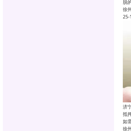
脱
徐
25-
济
抵
如
徐