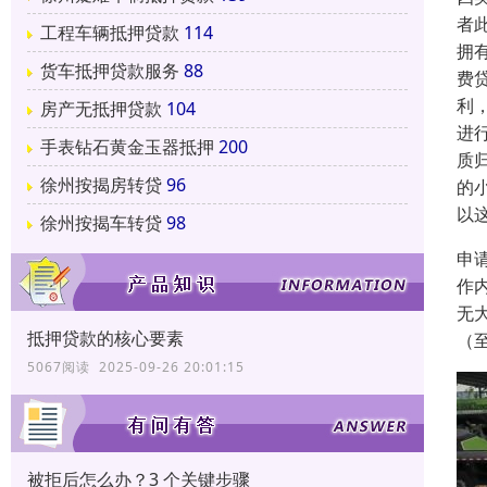
者
工程车辆抵押贷款
114
拥
货车抵押贷款服务
88
费
利
房产无抵押贷款
104
进
手表钻石黄金玉器抵押
200
质
徐州按揭房转贷
96
的
以
徐州按揭车转贷
98
申
作
无
抵押贷款的核心要素
（
5067阅读 2025-09-26 20:01:15
被拒后怎么办？3 个关键步骤