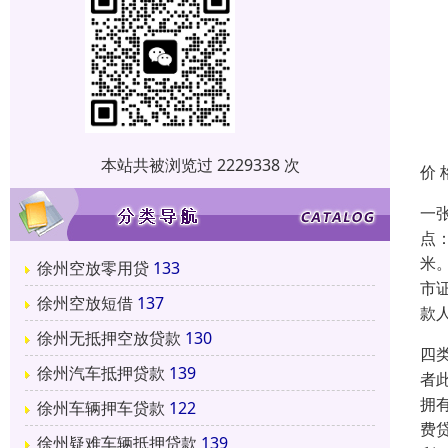
本站共被浏览过 2229338 次
价 
一
点
米
徐州空放零用贷
133
市
徐州空放短借
137
款
徐州无抵押空放贷款
130
四
徐州汽车抵押贷款
139
者
拥
徐州车辆押车贷款
122
费
徐州疑难车辆抵押贷款
139