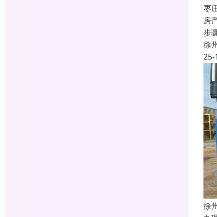
枣
房
步
徐
25-
徐