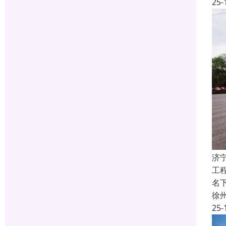
25-
济
工
名
徐
25-