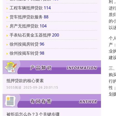
利
工程车辆抵押贷款
114
进
质
货车抵押贷款服务
88
的
房产无抵押贷款
104
以
手表钻石黄金玉器抵押
200
个
徐州按揭房转贷
96
产
业
徐州按揭车转贷
98
建
三
购
抵押贷款的核心要素
行
性
5055阅读 2025-09-26 20:01:15
划
被拒后怎么办？3 个关键步骤