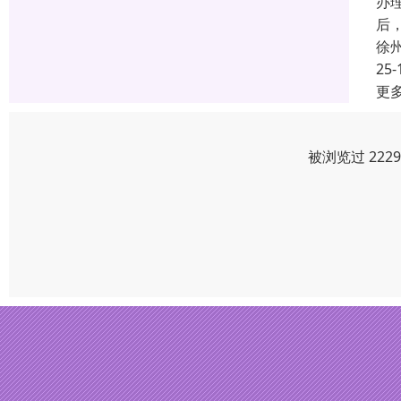
办
后
徐
25-
更
被浏览过 222