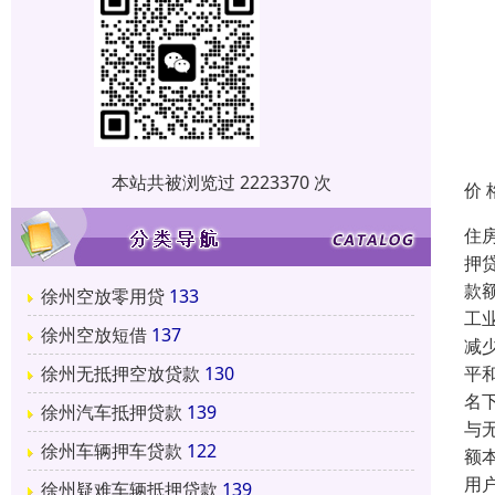
本站共被浏览过 2223370 次
价 
住
押
款
徐州空放零用贷
133
工
徐州空放短借
137
减
平
徐州无抵押空放贷款
130
名
徐州汽车抵押贷款
139
与
徐州车辆押车贷款
122
额
用
徐州疑难车辆抵押贷款
139