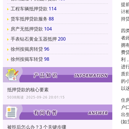
提
工程车辆抵押贷款
114
计
持
货车抵押贷款服务
88
房产无抵押贷款
104
四
者
手表钻石黄金玉器抵押
200
拥
徐州按揭房转贷
96
费
徐州按揭车转贷
98
利
进
质
的
以
抵押贷款的核心要素
5038阅读 2025-09-26 20:01:15
住
户
出
(
被拒后怎么办？3 个关键步骤