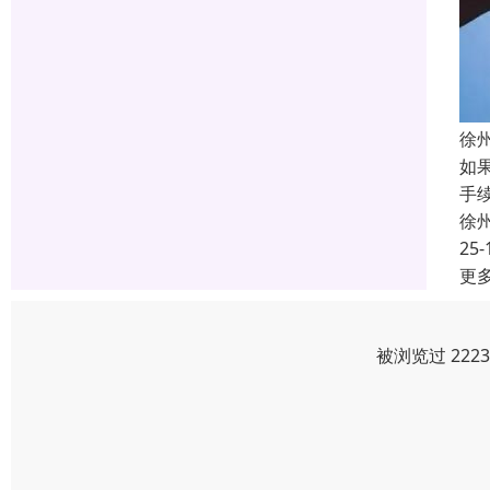
徐
如
手
徐
25-
更
被浏览过 222