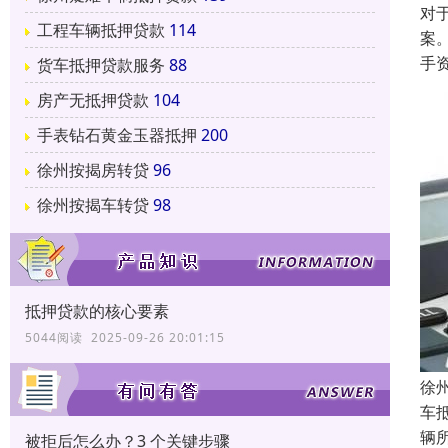
对
工程车辆抵押贷款
114
案
手
货车抵押贷款服务
88
房产无抵押贷款
104
手表钻石黄金玉器抵押
200
徐州按揭房转贷
96
徐州按揭车转贷
98
抵押贷款的核心要素
5044阅读 2025-09-26 20:01:15
徐
车
辆
被拒后怎么办？3 个关键步骤