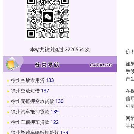
本站共被浏览过 2226564 次
价 
如
手
产
徐州空放零用贷
133
徐州空放短借
137
在
信
徐州无抵押空放贷款
130
可
徐州汽车抵押贷款
139
网
徐州车辆押车贷款
122
等
徐州疑难车辆抵押贷款
139