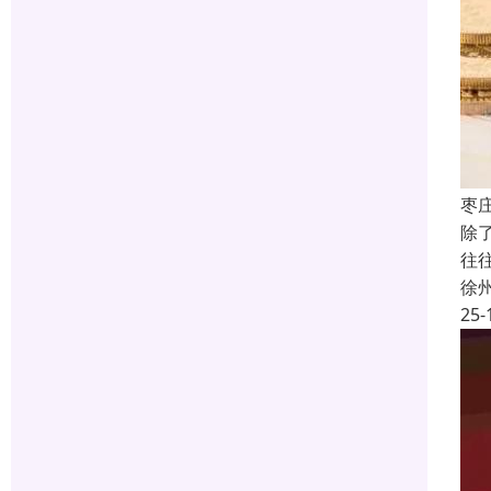
枣
除
往
徐
25-