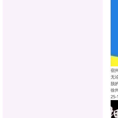
宿
无
脱
徐
25-