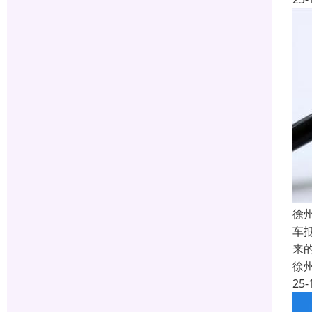
徐
车
来
徐
25-